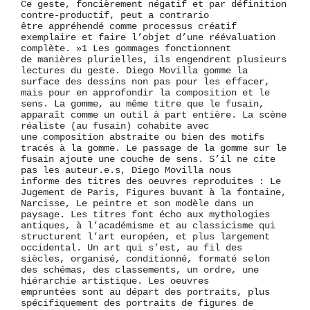
Ce geste, foncièrement négatif et par définition
contre-productif, peut a contrario
être appréhendé comme processus créatif
exemplaire et faire l’objet d’une réévaluation
complète. »1 Les gommages fonctionnent
de manières plurielles, ils engendrent plusieurs
lectures du geste. Diego Movilla gomme la
surface des dessins non pas pour les effacer,
mais pour en approfondir la composition et le
sens. La gomme, au même titre que le fusain,
apparaît comme un outil à part entière. La scène
réaliste (au fusain) cohabite avec
une composition abstraite ou bien des motifs
tracés à la gomme. Le passage de la gomme sur le
fusain ajoute une couche de sens. S’il ne cite
pas les auteur.e.s, Diego Movilla nous
informe des titres des oeuvres reproduites : Le
Jugement de Paris, Figures buvant à la fontaine,
Narcisse, Le peintre et son modèle dans un
paysage. Les titres font écho aux mythologies
antiques, à l’académisme et au classicisme qui
structurent l’art européen, et plus largement
occidental. Un art qui s’est, au fil des
siècles, organisé, conditionné, formaté selon
des schémas, des classements, un ordre, une
hiérarchie artistique. Les oeuvres
empruntées sont au départ des portraits, plus
spécifiquement des portraits de figures de