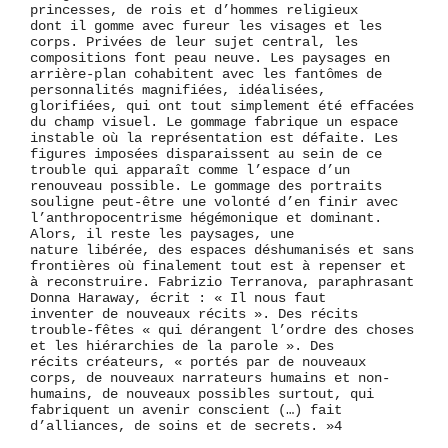
princesses, de rois et d’hommes religieux
dont il gomme avec fureur les visages et les
corps. Privées de leur sujet central, les
compositions font peau neuve. Les paysages en
arrière-plan cohabitent avec les fantômes de
personnalités magnifiées, idéalisées,
glorifiées, qui ont tout simplement été effacées
du champ visuel. Le gommage fabrique un espace
instable où la représentation est défaite. Les
figures imposées disparaissent au sein de ce
trouble qui apparaît comme l’espace d’un
renouveau possible. Le gommage des portraits
souligne peut-être une volonté d’en finir avec
l’anthropocentrisme hégémonique et dominant.
Alors, il reste les paysages, une
nature libérée, des espaces déshumanisés et sans
frontières où finalement tout est à repenser et
à reconstruire. Fabrizio Terranova, paraphrasant
Donna Haraway, écrit : « Il nous faut
inventer de nouveaux récits ». Des récits
trouble-fêtes « qui dérangent l’ordre des choses
et les hiérarchies de la parole ». Des
récits créateurs, « portés par de nouveaux
corps, de nouveaux narrateurs humains et non-
humains, de nouveaux possibles surtout, qui
fabriquent un avenir conscient (…) fait
d’alliances, de soins et de secrets. »
4