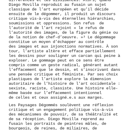
différences et les dissidences. Alors, quand
Diego Movilla reproduit au fusain un sujet
classique de l’art européen et qu’il décide
ensuite de le dégommer, il produit un discours
critique vis-à-vis des éternelles hiérarchies,
soumissions et oppressions. Son refus de
l’autorité de l’art rejoint « le refus de
l’autorité des images, de la figure du génie ou
de la notion de chef-d’oeuvre. »³ Le dégommage
constitue un moyen d’échapper au contrôle
des images et aux injonctions normatives. À son
tour, l’artiste altère et efface partiellement
les dessins pour souligner un carcan qui peine à
exploser. Le gommage peut en ce sens être
compris comme un geste radical, générant autant
l’effacement que le dessin, et s’inscrivant dans
une pensée critique et féministe. Par ses choix
plastiques de l’artiste explore la dimension
autoritaire de l’histoire de l’art occidentale :
sexiste, raciste, classiste. Une histoire elle-
même basée sur l’effacement intentionnel
de celles et ceux assigné.e.s aux marges.
Les Paysages Dégommés soulèvent une réflexion
critique et un engagement politique vis-à-vis
des mécanismes de pouvoir, de sa théâtralité et
de sa réception. Diego Movilla reprend au
fusain les portraits de peintres mâles, de
bourgeois, de reines, de miliaires, de