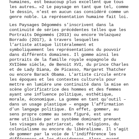
humaines, est beaucoup plus excellent que tous
les autres… »2 Le paysage en tant que tel, comme
le dessin, n’est en aucun cas considéré comme un
genre noble. La représentation humaine fait loi.
Les Paysages Dégommés s’inscrivent dans la
continuité de séries précédentes telles que les
Portraits Dégommés (2013) ou encore Velazquez
Borrado (2017), à travers lesquelles
l’artiste attaque littéralement et
symboliquement les représentations du pouvoir
dans différents domaines. Il gomme ainsi les
portraits de la famille royale espagnole du
XVIIème siècle, de Benoit XVI, du prince Charles
et de Lady Diana, de Picasso, Margaret Thatcher
ou encore Barack Obama. L’artiste circule entre
les époques et les contextes culturels pour
mettre en lumière une continuité dans la mise en
scène glorificatrice des hommes et des femmes
ayant une influence politique, esthétique,
morale, économique. La gomme en tant qu’outil –
dans un usage plastique – engage l’affirmation
d’un langage politique. En effet, gommer, au
sens propre comme au sens figuré, est une
arme utilisée par un système dominant prenant
les visages du patriarcat, des religions, du
colonialisme ou encore du libéralisme. Il s’agit
de gommer par la voie de l’indifférence les