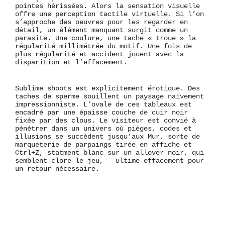
pointes hérissées. Alors la sensation visuelle
offre une perception tactile virtuelle. Si l’on
s’approche des oeuvres pour les regarder en
détail, un élément manquant surgit comme un
parasite. Une coulure, une tache « troue » la
régularité millimétrée du motif. Une fois de
plus régularité et accident jouent avec la
disparition et l’effacement.
Sublime shoots est explicitement érotique. Des
taches de sperme souillent un paysage naïvement
impressionniste. L’ovale de ces tableaux est
encadré par une épaisse couche de cuir noir
fixée par des clous. Le visiteur est convié à
pénétrer dans un univers où pièges, codes et
illusions se succèdent jusqu’aux Mur, sorte de
marqueterie de parpaings tirée en affiche et
Ctrl+Z, statment blanc sur un allover noir, qui
semblent clore le jeu, – ultime effacement pour
un retour nécessaire.