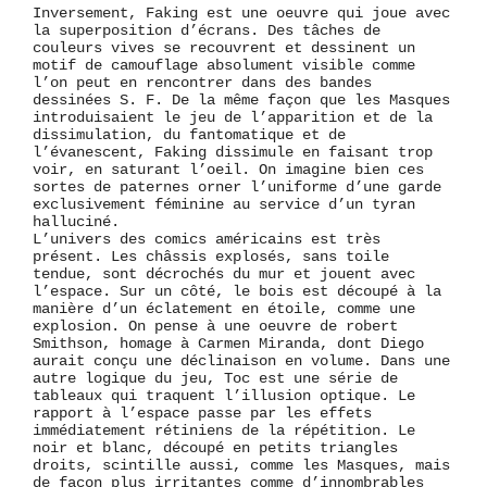
Inversement, Faking est une oeuvre qui joue avec
la superposition d’écrans. Des tâches de
couleurs vives se recouvrent et dessinent un
motif de camouflage absolument visible comme
l’on peut en rencontrer dans des bandes
dessinées S. F. De la même façon que les Masques
introduisaient le jeu de l’apparition et de la
dissimulation, du fantomatique et de
l’évanescent, Faking dissimule en faisant trop
voir, en saturant l’oeil. On imagine bien ces
sortes de paternes orner l’uniforme d’une garde
exclusivement féminine au service d’un tyran
halluciné.
L’univers des comics américains est très
présent. Les châssis explosés, sans toile
tendue, sont décrochés du mur et jouent avec
l’espace. Sur un côté, le bois est découpé à la
manière d’un éclatement en étoile, comme une
explosion. On pense à une oeuvre de robert
Smithson, homage à Carmen Miranda, dont Diego
aurait conçu une déclinaison en volume. Dans une
autre logique du jeu, Toc est une série de
tableaux qui traquent l’illusion optique. Le
rapport à l’espace passe par les effets
immédiatement rétiniens de la répétition. Le
noir et blanc, découpé en petits triangles
droits, scintille aussi, comme les Masques, mais
de façon plus irritantes comme d’innombrables