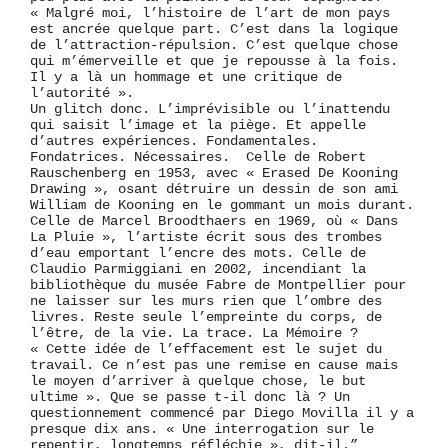
« Malgré moi, l’histoire de l’art de mon pays
est ancrée quelque part. C’est dans la logique
de l’attraction-répulsion. C’est quelque chose
qui m’émerveille et que je repousse à la fois.
Il y a là un hommage et une critique de
l’autorité ».
Un glitch donc. L’imprévisible ou l’inattendu
qui saisit l’image et la piège. Et appelle
d’autres expériences. Fondamentales.
Fondatrices. Nécessaires. Celle de Robert
Rauschenberg en 1953, avec « Erased De Kooning
Drawing », osant détruire un dessin de son ami
William de Kooning en le gommant un mois durant.
Celle de Marcel Broodthaers en 1969, où « Dans
La Pluie », l’artiste écrit sous des trombes
d’eau emportant l’encre des mots. Celle de
Claudio Parmiggiani en 2002, incendiant la
bibliothèque du musée Fabre de Montpellier pour
ne laisser sur les murs rien que l’ombre des
livres. Reste seule l’empreinte du corps, de
l’être, de la vie. La trace. La Mémoire ?
« Cette idée de l’effacement est le sujet du
travail. Ce n’est pas une remise en cause mais
le moyen d’arriver à quelque chose, le but
ultime ». Que se passe t-il donc là ? Un
questionnement commencé par Diego Movilla il y a
presque dix ans. « Une interrogation sur le
repentir, longtemps réfléchie », dit-il.”